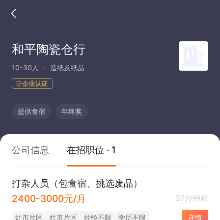
和平陶瓷仓行
10-30人
造纸及纸品
企业认证
提供食宿
年终奖
公司信息
在招职位 · 1
打杂人员（包食宿、挑选废品）
2400-3000元/月
37分钟前
灶市片区
灶市片区
经验不限
学历不限
详情