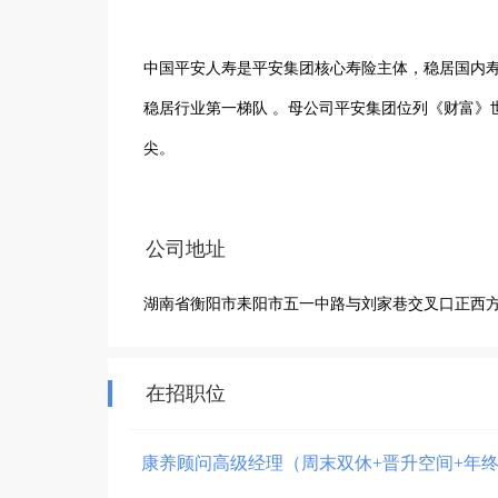
中国平安人寿是平安集团核心寿险主体，稳居国内
稳居行业第一梯队 。母公司平安集团位列《财富》
尖。

全国布局35家分公司、两千余家服务网点，服务超九
公司地址
依托集团“保险+医疗+养老+综合金融”全生态优势
湖南省衡阳市耒阳市五一中路与刘家巷交叉口正西方
公司深耕代理人渠道，配套完善新人津贴、系统化
势，为代理人提供高成长、高收入的长期事业平台
在招职位
康养顾问高级经理（周末双休+晋升空间+年