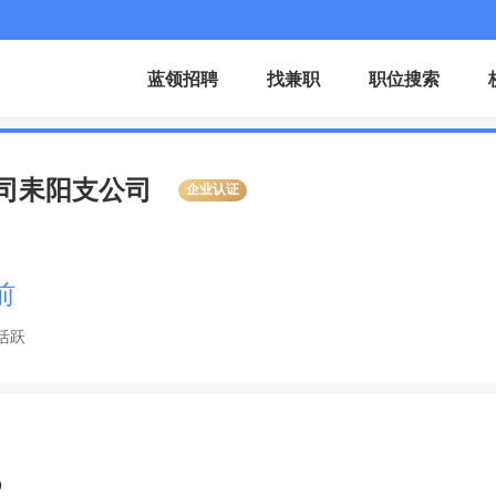
蓝领招聘
找兼职
职位搜索
司耒阳支公司
企业认证
前
活跃

