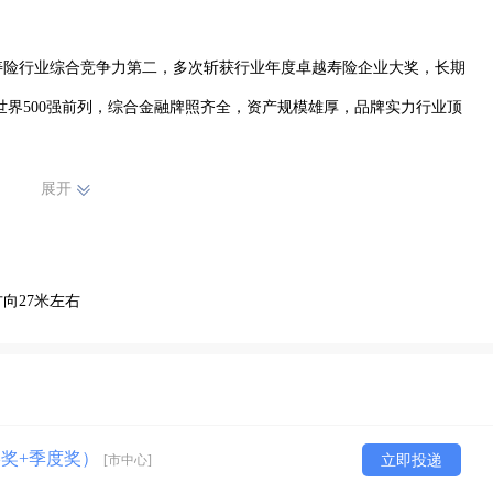
寿险行业综合竞争力第二，多次斩获行业年度卓越寿险企业大奖，长期
世界500强前列，综合金融牌照齐全，资产规模雄厚，品牌实力行业顶
展开
千万客户，赔付能力稳健，年赔付超400亿元，整体获赔率超99%。
，产品线覆盖重疾、医疗、养老、财富规划，市场需求广阔。

向27米左右
培训、清晰晋升体系，依托头部平台资源、海量客户信任与多元业务优
。
终奖+季度奖）
[市中心]
立即投递