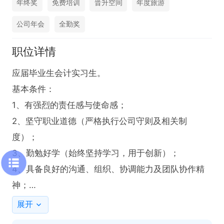
年终奖
免费培训
晋升空间
年度旅游
公司年会
全勤奖
职位详情
应届毕业生会计实习生。

基本条件：

1、有强烈的责任感与使命感；

2、坚守职业道德（严格执行公司守则及相关制
度）；

3、勤勉好学（始终坚持学习，用于创新）；

4、具备良好的沟通、组织、协调能力及团队协作精
神；

5、正直诚实，工作态度积极，责任心强；

展开
6、能熟练使用办公软件；
