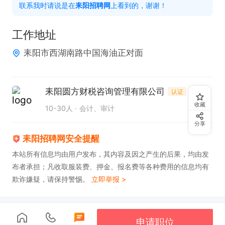
联系我时请说是在
耒阳招聘网
上看到的，谢谢！
薪资待遇：

1.培训3个月上岗，培训期间补贴2000元。

工作地址
2.培训期满上岗2500底薪

耒阳市西湖南路中国海油正对面
3.能独立做账后4000起

 一经录用待遇从优

周末双休，法定节假日休息，中餐，带薪年假，生日
耒阳圆方财税咨询管理有限公司
认证
福利，节假日福利，年度旅游。提供专业培训平台

收藏
10-30人
会计、审计
联系时请告知耒阳招聘网上看到的
分享
耒阳招聘网安全提醒
本站所有信息均由用户发布，其内容及因之产生的后果，均由发
布者承担；凡收取服装费、押金、报名费等各种费用的信息均有
欺诈嫌疑，请保持警惕。
立即举报 >
申请职位