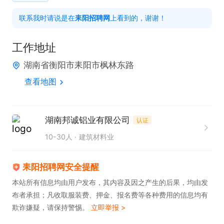
联系我时请说是在
耒阳招聘网
上看到的，谢谢！
任职要求  

1. 具备良好的CAD软件操作能力，熟悉AutoCAD等绘
工作地址
图工具。  

湖南省衡阳市耒阳市枫林东路
2. 有相关工作经验者优先，能独立完成图纸绘制工
查看地图
作。  

3. 持有相关专业技能证书或具备相应职业资格者优先
考虑。  

湖南邦诚铝业有限公司
认证
4. 具备较强的责任心和团队协作精神，能够适应一定
10-30人
建筑材料业
的工作压力。  

5. 熟悉机械制图标准，能准确理解技术图纸内容。  

耒阳招聘网安全提醒
6. 具备良好的沟通能力，能够与设计、生产等部门有
本站所有信息均由用户发布，其内容及因之产生的后果，均由发
布者承担；凡收取服装费、押金、报名费等各种费用的信息均有
效配合。
欺诈嫌疑，请保持警惕。
立即举报 >