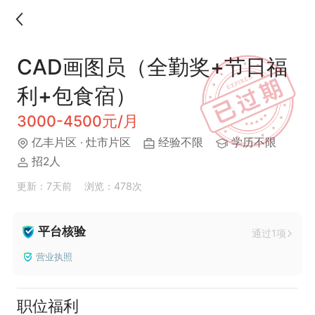
CAD画图员（全勤奖+节日福
利+包食宿）
3000-4500元/月
亿丰片区
· 灶市片区
经验不限
学历不限
招2人
更新：7天前
浏览：478次
平台核验
通过1项
营业执照
职位福利