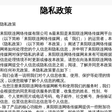
隐私政策
隐私政策
耒阳联连网络传媒有限公司 &最耒阳是耒阳联连网络传媒网平台
（以下简称「耒阳联连网络传媒网」或「我们」）的运营者，本
《隐私政策》（以下简称「本政策」）阐述了耒阳联连网络传媒
网将如何处理您的个人信息和隐私信息，并申明了耒阳联连网络
传媒网对保护隐私的承诺，耒阳联连网络传媒网未来有可能根据
信息处理情境不时更新或修改本政策。请您在向洛耒阳联连网络
传媒网提交个人信息或隐私信息之前，阅读、了解并同意本政策
和任何补充政策。本隐私政策要点如下：
- 我们会逐一说明我们对个人信息收集、使用、保护等处理的情
况，以便您能够了解个人信息的概况。
- 当您注册耒阳联连网络传媒网帐号和使用我们的服务时，我们
会根据您的同意和提供服务的需要，收集您的姓名、性别、年
龄、个人资料照片或电话号码、电子邮件、社交帐号、身份验证
信息、位置信息和日志信息等个人信息。
- 除了产品的核心功能外，耒阳联连网络传媒网提供一些附加功