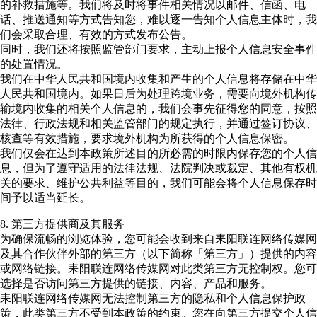
的补救措施等。我们将及时将事件相关情况以邮件、信函、电
话、推送通知等方式告知您，难以逐一告知个人信息主体时，我
们会采取合理、有效的方式发布公告。
同时，我们还将按照监管部门要求，主动上报个人信息安全事件
的处置情况。
我们在中华人民共和国境内收集和产生的个人信息将存储在中华
人民共和国境内。如果日后为处理跨境业务，需要向境外机构传
输境内收集的相关个人信息的，我们会事先征得您的同意，按照
法律、行政法规和相关监管部门的规定执行，并通过签订协议、
核查等有效措施，要求境外机构为所获得的个人信息保密。
我们仅会在达到本政策所述目的所必需的时限内保存您的个人信
息，但为了遵守适用的法律法规、法院判决或裁定、其他有权机
关的要求、维护公共利益等目的，我们可能会将个人信息保存时
间予以适当延长。
8. 第三方提供商及其服务
为确保流畅的浏览体验，您可能会收到来自耒阳联连网络传媒网
及其合作伙伴外部的第三方（以下简称「第三方」）提供的内容
或网络链接。耒阳联连网络传媒网对此类第三方无控制权。您可
选择是否访问第三方提供的链接、内容、产品和服务。
耒阳联连网络传媒网无法控制第三方的隐私和个人信息保护政
策，此类第三方不受到本政策的约束。您在向第三方提交个人信