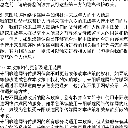
息之前，请确保您阅读并认可这些第三方的隐私保护政策。
9. 耒阳联连网络传媒网会如何处理未成年人的个人信息
我们鼓励父母或监护人指导未满十八岁的未成年人使用我们的服
务。我们建议未成年人鼓励他们的父母或监护人阅读本政策，并
建议未成年人在提交个人信息之前寻求父母或监护人的同意和指
导。但是，如果您确认自己能够完全理解本政策的全部内容且您
为使用耒阳联连网络传媒网服务所进行的相关操作行为与您的年
龄、智力相适应的，则您可以独立进行相关操作（包括向我们提
交您的个人信息）。
10. 本政策如何更新及适用范围
耒阳联连网络传媒网保留不时更新或修改本政策的权利。如果该
等修改造成您在本政策下权利的实质减少，耒阳联连网络传媒网
会通过不同渠道向您发送变更通知，包括但不限于网站公示、私
信通知等方式。
若您不同意修改后的隐私政策，您有权并应立即停止使用耒阳联
连网络传媒网的服务。如果您继续使用耒阳联连网络传媒网的服
务，则视为您接受耒阳联连网络传媒网对本政策相关条款所做的
修改。
耒阳联连网络传媒网的所有服务均适用本政策。但某些服务有其
特定的隐私政策，该等特定的隐私政策更具体地说明耒阳联连网