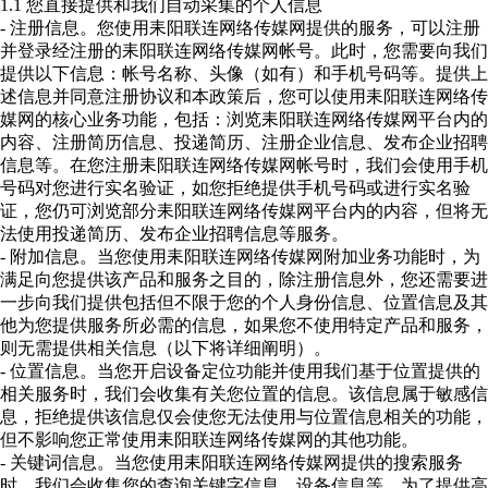
1.1 您直接提供和我们自动采集的个人信息
- 注册信息。您使用耒阳联连网络传媒网提供的服务，可以注册
并登录经注册的耒阳联连网络传媒网帐号。此时，您需要向我们
提供以下信息：帐号名称、头像（如有）和手机号码等。提供上
述信息并同意注册协议和本政策后，您可以使用耒阳联连网络传
媒网的核心业务功能，包括：浏览耒阳联连网络传媒网平台内的
内容、注册简历信息、投递简历、注册企业信息、发布企业招聘
信息等。在您注册耒阳联连网络传媒网帐号时，我们会使用手机
号码对您进行实名验证，如您拒绝提供手机号码或进行实名验
证，您仍可浏览部分耒阳联连网络传媒网平台内的内容，但将无
法使用投递简历、发布企业招聘信息等服务。
- 附加信息。当您使用耒阳联连网络传媒网附加业务功能时，为
满足向您提供该产品和服务之目的，除注册信息外，您还需要进
一步向我们提供包括但不限于您的个人身份信息、位置信息及其
他为您提供服务所必需的信息，如果您不使用特定产品和服务，
则无需提供相关信息（以下将详细阐明）。
- 位置信息。当您开启设备定位功能并使用我们基于位置提供的
相关服务时，我们会收集有关您位置的信息。该信息属于敏感信
息，拒绝提供该信息仅会使您无法使用与位置信息相关的功能，
但不影响您正常使用耒阳联连网络传媒网的其他功能。
- 关键词信息。当您使用耒阳联连网络传媒网提供的搜索服务
时，我们会收集您的查询关键字信息、设备信息等，为了提供高