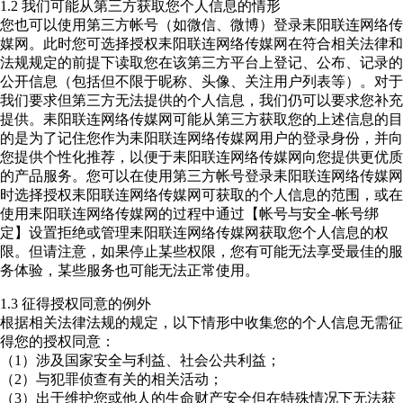
1.2 我们可能从第三方获取您个人信息的情形
您也可以使用第三方帐号（如微信、微博）登录耒阳联连网络传
媒网。此时您可选择授权耒阳联连网络传媒网在符合相关法律和
法规规定的前提下读取您在该第三方平台上登记、公布、记录的
公开信息（包括但不限于昵称、头像、关注用户列表等）。对于
我们要求但第三方无法提供的个人信息，我们仍可以要求您补充
提供。耒阳联连网络传媒网可能从第三方获取您的上述信息的目
的是为了记住您作为耒阳联连网络传媒网用户的登录身份，并向
您提供个性化推荐，以便于耒阳联连网络传媒网向您提供更优质
的产品服务。您可以在使用第三方帐号登录耒阳联连网络传媒网
时选择授权耒阳联连网络传媒网可获取的个人信息的范围，或在
使用耒阳联连网络传媒网的过程中通过【帐号与安全-帐号绑
定】设置拒绝或管理耒阳联连网络传媒网获取您个人信息的权
限。但请注意，如果停止某些权限，您有可能无法享受最佳的服
务体验，某些服务也可能无法正常使用。
1.3 征得授权同意的例外
根据相关法律法规的规定，以下情形中收集您的个人信息无需征
得您的授权同意：
（1）涉及国家安全与利益、社会公共利益；
（2）与犯罪侦查有关的相关活动；
（3）出于维护您或他人的生命财产安全但在特殊情况下无法获